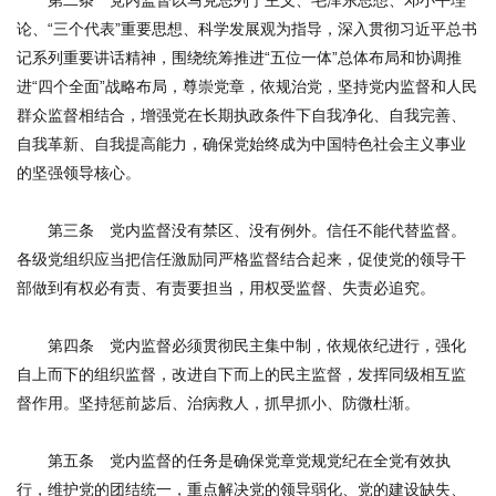
第二条 党内监督以马克思列宁主义、毛泽东思想、邓小平理
论、“三个代表”重要思想、科学发展观为指导，深入贯彻习近平总书
记系列重要讲话精神，围绕统筹推进“五位一体”总体布局和协调推
进“四个全面”战略布局，尊崇党章，依规治党，坚持党内监督和人民
群众监督相结合，增强党在长期执政条件下自我净化、自我完善、
自我革新、自我提高能力，确保党始终成为中国特色社会主义事业
的坚强领导核心。
第三条 党内监督没有禁区、没有例外。信任不能代替监督。
各级党组织应当把信任激励同严格监督结合起来，促使党的领导干
部做到有权必有责、有责要担当，用权受监督、失责必追究。
第四条 党内监督必须贯彻民主集中制，依规依纪进行，强化
自上而下的组织监督，改进自下而上的民主监督，发挥同级相互监
督作用。坚持惩前毖后、治病救人，抓早抓小、防微杜渐。
第五条 党内监督的任务是确保党章党规党纪在全党有效执
行，维护党的团结统一，重点解决党的领导弱化、党的建设缺失、