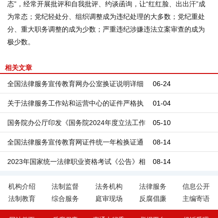
态”，经常开展批评和自我批评、约谈函询，让“红红脸、出出汗”成
为常态；党纪轻处分、组织调整成为违纪处理的大多数；党纪重处
分、重大职务调整的成为少数；严重违纪涉嫌违法立案审查的成为
极少数。
相关文章
全国法律服务宣传教育网办公室换证说明详细
06-24
解读
关于法律服务工作站和运营中心的证件严格执
01-04
行年检的通知
国务院办公厅印发《国务院2024年度立法工作
05-10
计划》
全国法律服务宣传教育网证件统一年检换证通
08-14
知
2023年国家统一法律职业资格考试《公告》相
08-14
关政策规定问答
机构介绍
法制监督
法务机构
法律服务
信息公开
法制教育
综合服务
庭审现场
反腐倡廉
主编寄语